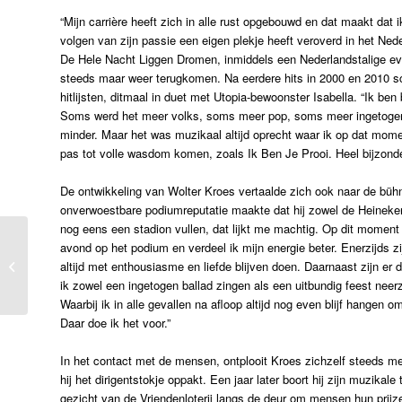
“Mijn carrière heeft zich in alle rust opgebouwd en dat maakt dat 
volgen van zijn passie een eigen plekje heeft veroverd in het Nede
De Hele Nacht Liggen Dromen, inmiddels een Nederlandstalige ever
steeds maar weer terugkomen. Na eerdere hits in 2000 en 2010 s
hitlijsten, ditmaal in duet met Utopia-bewoonster Isabella. “Ik be
Soms werd het meer volks, soms meer pop, soms meer ingetogen e
minder. Maar het was muzikaal altijd oprecht waar ik op dat mome
pas tot volle wasdom komen, zoals Ik Ben Je Prooi. Heel bijzon
De ontwikkeling van Wolter Kroes vertaalde zich ook naar de bühn
onverwoestbare podiumreputatie maakte dat hij zowel de Heineken 
nog eens een stadion vullen, dat lijkt me machtig. Op dit moment
avond op het podium en verdeel ik mijn energie beter. Enerzijds zij
Bobbi Eden
altijd met enthousiasme en liefde blijven doen. Daarnaast zijn er
ik zowel een ingetogen ballad zingen als een uitbundig feest neerz
Waarbij ik in alle gevallen na afloop altijd nog even blijf hangen 
Daar doe ik het voor.”
In het contact met de mensen, ontplooit Kroes zichzelf steeds me
hij het dirigentstokje oppakt. Een jaar later boort hij zijn muzika
gezicht van de Vriendenloterij langs de deur om mensen hun prijze