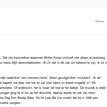
Home
ak. Dat zijn kenmerken waarmee Wolter Kroes zichzelf niet alleen al jarenlang
 mens blijft doorontwikkelen. “Ik zit niet in dit vak om bekend te zijn, ik zit i
nder nadenken ‘een mensen-mens’, direct gevolgd door ‘muzikant’. “Ik wil
 beperk me daar niet toe en zet mijn talent zo breed mogelijk in.” De
artistieke. Of andersom, het is maar net hoe je het bekijk. De muziek is altijd
jongen ging hij al los op het drumstel, daarna leerde hij ook zijn stem
lke Dag Een Beetje Meer. De hit Laat Me Los maakt dat hij in 1995 een
pulaire zangers.