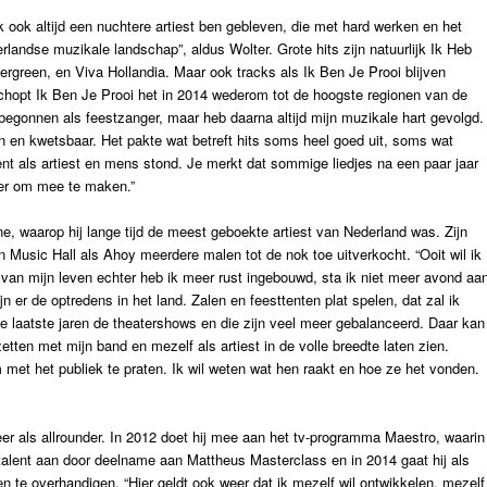
ik ook altijd een nuchtere artiest ben gebleven, die met hard werken en het
rlandse muzikale landschap”, aldus Wolter. Grote hits zijn natuurlijk Ik Heb
green, en Viva Hollandia. Maar ook tracks als Ik Ben Je Prooi blijven
chopt Ik Ben Je Prooi het in 2014 wederom tot de hoogste regionen van de
n begonnen als feestzanger, maar heb daarna altijd mijn muzikale hart gevolgd.
n kwetsbaar. Het pakte wat betreft hits soms heel goed uit, soms wat
nt als artiest en mens stond. Je merkt dat sommige liedjes na een paar jaar
der om mee te maken.”
e, waarop hij lange tijd de meest geboekte artiest van Nederland was. Zijn
Music Hall als Ahoy meerdere malen tot de nok toe uitverkocht. “Ooit wil ik
 van mijn leven echter heb ik meer rust ingebouwd, sta ik niet meer avond aa
n er de optredens in het land. Zalen en feesttenten plat spelen, dat zal ik
 de laatste jaren de theatershows en die zijn veel meer gebalanceerd. Daar kan
etten met mijn band en mezelf als artiest in de volle breedte laten zien.
om met het publiek te praten. Ik wil weten wat hen raakt en hoe ze het vonden.
er als allrounder. In 2012 doet hij mee aan het tv-programma Maestro, waarin
le talent aan door deelname aan Mattheus Masterclass en in 2014 gaat hij als
n te overhandigen. “Hier geldt ook weer dat ik mezelf wil ontwikkelen, mezelf