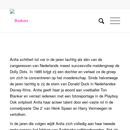
Anita schittert tot ver in de jaren tachtig als één van de
zangeressen van Nederlands meest succesvolle meidengroep de
Dolly Dots. In 1985 krijgt zij een dochter en verlaat ze de groep
om zich te concentreren op het moederschap. Sinds halverwege
de jaren tachtig is zij de stem van Donald Duck in Nederlandse
Disney-films. Anita geeft haar ja woord aan voetballer Ton
Blanker en verrast iedereen met een fotoreportage in de Playboy.
Ook ontplooit Anita haar acteer talent door een vaste rol in de
comedyserie ‘Die 2’ van Henk Spaan en Harry Vermeegen te
vertolken.
In de jaren die volgen wijdt Anita zich volledig aan haar tweede
grote passie; het fokken van Arabische volbloedpaarden. Net als