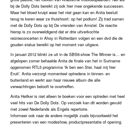
bij de Dolly Dots bereikt zij ook hier mee ongekende successen.
Maar het bloed kruipt waar het niet gaan kan en Anita besluit
terug te keren waar ze thuishoort: op het podium! Zij trad samen
met de Dolly Dots op bij De vrienden van Amstel. De reactie
hierop is zo overweldigend dat er drie uitverkochte
reünieconcerten in Ahoy in Rotterdam volgen en een dvd die de
gouden status bereikt op het moment van uitgave.
In januari 2012 blinkt ze uit in de SBS6-show The Winner is… en
afgelopen zomer behaalde Anita de finale van het in Suriname
opgenomen RTL5 programma ‘Ik ben een Ster, haal mij hier
Eruit’. Anita verzorgt momenteel optredens in binnen- en
buitenland en werkt aan haar nieuwe album die alle
verwachtingen belooft te overtreffen.
Anita Heilker is niet alleen te boeken voor een optreden met heel
veel hits van De Dolly Dots. Op verzoek kan dit worden gevuld
met zowel Nederlands als Engels repertoire.
Informeer ook naar de andere mogelijk zoals bijvoorbeeld het
presenteren van een modeshow, productpresentatie of opening.