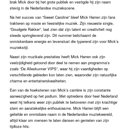
brak Mick door bij het grote publiek en vestigde hij zijn naam
stevig in de Nederlandse muziekscene.
Na het succes van “Sweet Caroline” bleef Mick Harren zijn fans
trakteren op mooie en feestelijke muziek. Zijn nieuwste single,
“Goudgele Rakker”, laat zien dat zijn talent en creativiteit nog
steeds springlevend zijn. Dit nummer belichaamt de
onmiskenbare energie en levenslust die typerend zijn voor Mick’s
muziekstijl.
Naast zijn muzikale prestaties heeft Mick Harren ook zijn
veelzijdigheid getoond door deel te nemen aan programma’s
zoals “De Alleskunner VIPS”, waar hij zijn vaardigheden op
verschillende gebieden kon laten zien, waaronder zijn natuurlijke
charme en entertainerskwaliteiten.
Een van de hoekstenen van Mick’s carrière is zijn constante
aanwezigheid op het podium. Met optredens door heel Nederland
weet hij telkens weer zijn publiek te betoveren met zijn krachtige
stem en aanstekelijke enthousiasme. Mick Harren blijft een
geliefde en onmisbare naam in de Nederlandse muziekwereld,
altijd klaar om mensen te laten dansen en genieten van zijn
tijdloze hits.